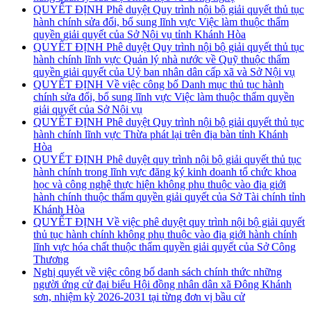
QUYẾT ĐỊNH Phê duyệt Quy trình nội bộ giải quyết thủ tục
hành chính sửa đổi, bổ sung lĩnh vực Việc làm thuộc thẩm
quyền giải quyết của Sở Nội vụ tỉnh Khánh Hòa
QUYẾT ĐỊNH Phê duyệt Quy trình nội bộ giải quyết thủ tục
hành chính lĩnh vực Quản lý nhà nước về Quỹ thuộc thẩm
quyền giải quyết của Uỷ ban nhân dân cấp xã và Sở Nội vụ
QUYẾT ĐỊNH Về việc công bố Danh mục thủ tục hành
chính sửa đổi, bổ sung lĩnh vực Việc làm thuộc thẩm quyền
giải quyết của Sở Nội vụ
QUYẾT ĐỊNH Phê duyệt Quy trình nội bộ giải quyết thủ tục
hành chính lĩnh vực Thừa phát lại trên địa bàn tỉnh Khánh
Hòa
QUYẾT ĐỊNH Phê duyệt quy trình nội bộ giải quyết thủ tục
hành chính trong lĩnh vực đăng ký kinh doanh tổ chức khoa
học và công nghệ thực hiện không phụ thuộc vào địa giới
hành chính thuộc thẩm quyền giải quyết của Sở Tài chính tỉnh
Khánh Hòa
QUYẾT ĐỊNH Về việc phê duyệt quy trình nội bộ giải quyết
thủ tục hành chính không phụ thuộc vào địa giới hành chính
lĩnh vực hóa chất thuộc thẩm quyền giải quyết của Sở Công
Thương
Nghị quyết về việc công bố danh sách chính thức những
người ứng cử đại biểu Hội đồng nhân dân xã Đông Khánh
sơn, nhiệm kỳ 2026-2031 tại từng đơn vị bầu cử