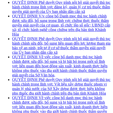
QUYẾT ĐỊNH Phê duyệt Quy trình nội bộ giải quyết thủ tục
hành chính trong lĩnh vực đăng ký, quản lý cư trú thuộc thẩm
quyền giải quyết của Ủy ban nhân dân cấp xã
QUYẾT ĐỊNH V/v công bố Danh mục thủ tục hành chính
được sửa đổi, bổ sung trong lĩnh vực chứng thực thuộc thẩm
quyền giải quyết của cơ quan, tổ chức lập sổ gốc; UBND cấp
xã; tổ chức hành nghề công chứng trên địa bàn tỉnh Khánh
Hòa
QUYẾT ĐỊNH Phê duyệt Quy trình nội bộ giải quyết thủ tục
hành chính sửa đổi, bổ sung liên quan đến lực lượng tham gia
bảo vệ an ninh, trật tự ở cơ sở thuộc thẩm quyền giải quyết
của Ủy ban nhân dân cấp xã
QUYẾT ĐỊNH Về việc công bố danh mục thủ tục hành
chính được sửa đổi, bổ sung và bị bãi bỏ trong một số lĩnh
vực liên quan đến hoạt động sản xuất, kinh doanh thực hiện
không phụ thuộc vào địa giới hành chính thuộc thẩm quyền
giải quyết của Sở Văn hóa,
QUYẾT ĐỊNH Phê duyệt Quy trình nội bộ giải quyết thủ tục
hành chính trong lĩnh vực Vật liệu xây dựng thuộc phạm vi
quản lý nhà nước của Sở Xây dựng được thực hiện không
phụ thuộc địa giới hành chính trên địa bàn tỉnh Khánh Hòa
QUYẾT ĐỊNH Về việc công bố danh mục thủ tục hành
chính được sửa đổi, bổ sung và bị bãi bỏ trong một số lĩnh
vực liên quan đến hoạt động sản xuất, kinh doanh thực hiện
không phụ thuộc vào địa giới hành chính thuộc thẩm quyền