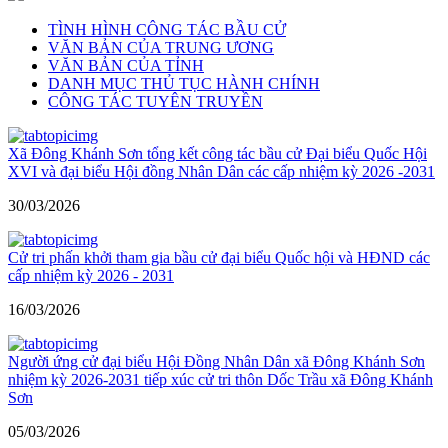
TÌNH HÌNH CÔNG TÁC BẦU CỬ
VĂN BẢN CỦA TRUNG ƯƠNG
VĂN BẢN CỦA TỈNH
DANH MỤC THỦ TỤC HÀNH CHÍNH
CÔNG TÁC TUYÊN TRUYỀN
Xã Đông Khánh Sơn tổng kết công tác bầu cử Đại biểu Quốc Hội
XVI và đại biểu Hội đồng Nhân Dân các cấp nhiệm kỳ 2026 -2031
30/03/2026
Cử tri phấn khởi tham gia bầu cử đại biểu Quốc hội và HĐND các
cấp nhiệm kỳ 2026 - 2031
16/03/2026
Người ứng cử đại biểu Hội Đồng Nhân Dân xã Đông Khánh Sơn
nhiệm kỳ 2026-2031 tiếp xúc cử tri thôn Dốc Trầu xã Đông Khánh
Sơn
05/03/2026