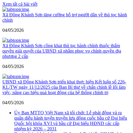
Xem tất cả bài viết
Xã Đông Khánh Sơn tăng cường hỗ trợ người dân về thủ tục hành
chính
04/05/2026
Xã Đông Khánh Sơn công khai thủ tục hành chính thuộc thẩm
quyền giải quyết của UBND xã nhằm phục vụ chính quyền địa
phương 2 cấp
04/05/2026
UBND xã Đông Khánh Sơn triển khai thực hiện Kết luận số 226-
KL/TW ngày 11/12/2025 của Ban Bí thư về chấn chỉnh lề lối làm
việc, nâng cao hiệu quả hoạt động của hệ thống chính trị
04/05/2026
Ủy Ban MTTQ Việt Nam xã tổi chức Lễ phát động và ra
quân diễu hành tuyên truyền lưu động cuộc bầu cử Đại biểu
Quốc hội khóa XVI và bầu cử Đại biểu HĐND các cấp
nhiệm kỳ 2026 – 2031