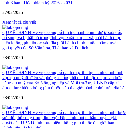
tỉnh Khánh Hòa nhiệm kỳ 2026 - 2031
27/02/2026
Xem tất cả bài viết
QUYẾT ĐỊNH Về việc công bố thủ tục hành chính được sửa đổi,
bổ sung và bị bãi bỏ trong lĩnh vực xuất bản, in và phát hành thực
hiện không phụ thuộc vào địa giới hành chính thuộc thẩm quyền
giải quyết của Sở Văn hóa, Thể thao và Du lịch
28/05/2026
QUYẾT ĐỊNH Về việc công bố danh mục thủ tục hành chính lĩnh
vực quản lý đê điều và phòng, chống thiên tai thuộc phạm vi chức
năng quản lý của Sở Nông nghiệp và Môi trường, UBND cấp xã
được thực hiện không phụ thuộc vào địa giới hành chính trên địa bà
28/05/2026
QUYẾT ĐỊNH Về việc công bố danh mục thủ tục hành chính được
sửa đổi, bổ sung trong lĩnh vực Điện ảnh thuộc thẩm quyền giải
quyết của UBND tỉnh thực hiện không phụ thuộc địa giới hành
chính trên địa bàn tỉnh