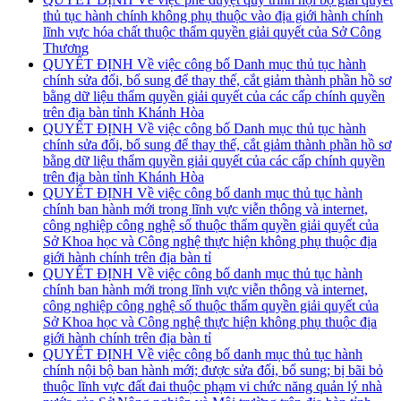
thủ tục hành chính không phụ thuộc vào địa giới hành chính
lĩnh vực hóa chất thuộc thẩm quyền giải quyết của Sở Công
Thương
QUYẾT ĐỊNH Về việc công bố Danh mục thủ tục hành
chính sửa đổi, bổ sung để thay thế, cắt giảm thành phần hồ sơ
bằng dữ liệu thẩm quyền giải quyết của các cấp chính quyền
trên địa bàn tỉnh Khánh Hòa
QUYẾT ĐỊNH Về việc công bố Danh mục thủ tục hành
chính sửa đổi, bổ sung để thay thế, cắt giảm thành phần hồ sơ
bằng dữ liệu thẩm quyền giải quyết của các cấp chính quyền
trên địa bàn tỉnh Khánh Hòa
QUYẾT ĐỊNH Về việc công bố danh mục thủ tục hành
chính ban hành mới trong lĩnh vực viễn thông và internet,
công nghiệp công nghệ số thuộc thẩm quyền giải quyết của
Sở Khoa học và Công nghệ thực hiện không phụ thuộc địa
giới hành chính trên địa bàn tỉ
QUYẾT ĐỊNH Về việc công bố danh mục thủ tục hành
chính ban hành mới trong lĩnh vực viễn thông và internet,
công nghiệp công nghệ số thuộc thẩm quyền giải quyết của
Sở Khoa học và Công nghệ thực hiện không phụ thuộc địa
giới hành chính trên địa bàn tỉ
QUYẾT ĐỊNH Về việc công bố danh mục thủ tục hành
chính nội bộ ban hành mới; được sửa đổi, bổ sung; bị bãi bỏ
thuộc lĩnh vực đất đai thuộc phạm vi chức năng quản lý nhà