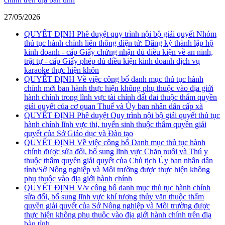
27/05/2026
QUYẾT ĐỊNH Phê duyệt quy trình nội bộ giải quyết Nhóm
thủ tục hành chính liên thông điện tử: Đăng ký thành lập hộ
kinh doanh - cấp Giấy chứng nhận đủ điều kiện về an ninh,
trật tự - cấp Giấy phép đủ điều kiện kinh doanh dịch vụ
karaoke thực hiện khôn
QUYẾT ĐỊNH Về việc công bố danh mục thủ tục hành
chính mới ban hành thực hiện không phụ thuộc vào địa giới
hành chính trong lĩnh vực tài chính đất đai thuộc thẩm quyền
giải quyết của cơ quan Thuế và Ủy ban nhân dân cấp xã
QUYẾT ĐỊNH Phê duyệt Quy trình nội bộ giải quyết thủ tục
hành chính lĩnh vực thi, tuyển sinh thuộc thẩm quyền giải
quyết của Sở Giáo dục và Đào tạo
QUYẾT ĐỊNH Về việc công bố Danh mục thủ tục hành
chính được sửa đổi, bổ sung lĩnh vực Chăn nuôi và Thú y
thuộc thẩm quyền giải quyết của Chủ tịch Ủy ban nhân dân
tỉnh/Sở Nông nghiệp và Môi trường được thực hiện không
phụ thuộc vào địa giới hành chính
QUYẾT ĐỊNH V/v công bố danh mục thủ tục hành chính
sửa đổi, bổ sung lĩnh vực khí tượng thủy văn thuộc thẩm
quyền giải quyết của Sở Nông nghiệp và Môi trường được
thực hiện không phụ thuộc vào địa giới hành chính trên địa
bàn tỉnh