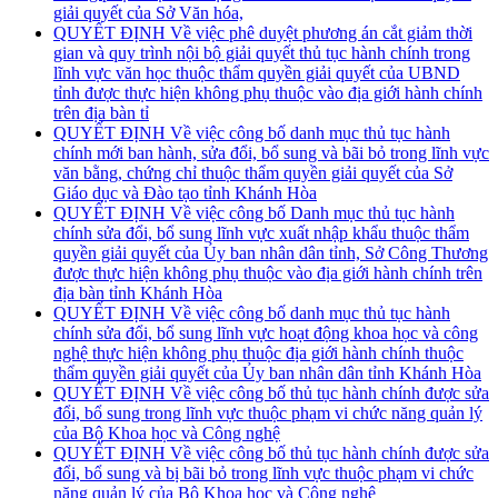
giải quyết của Sở Văn hóa,
QUYẾT ĐỊNH Về việc phê duyệt phương án cắt giảm thời
gian và quy trình nội bộ giải quyết thủ tục hành chính trong
lĩnh vực văn học thuộc thẩm quyền giải quyết của UBND
tỉnh được thực hiện không phụ thuộc vào địa giới hành chính
trên địa bàn tỉ
QUYẾT ĐỊNH Về việc công bố danh mục thủ tục hành
chính mới ban hành, sửa đổi, bổ sung và bãi bỏ trong lĩnh vực
văn bằng, chứng chỉ thuộc thẩm quyền giải quyết của Sở
Giáo dục và Đào tạo tỉnh Khánh Hòa
QUYẾT ĐỊNH Về việc công bố Danh mục thủ tục hành
chính sửa đổi, bổ sung lĩnh vực xuất nhập khẩu thuộc thẩm
quyền giải quyết của Ủy ban nhân dân tỉnh, Sở Công Thương
được thực hiện không phụ thuộc vào địa giới hành chính trên
địa bàn tỉnh Khánh Hòa
QUYẾT ĐỊNH Về việc công bố danh mục thủ tục hành
chính sửa đổi, bổ sung lĩnh vực hoạt động khoa học và công
nghệ thực hiện không phụ thuộc địa giới hành chính thuộc
thẩm quyền giải quyết của Ủy ban nhân dân tỉnh Khánh Hòa
QUYẾT ĐỊNH Về việc công bố thủ tục hành chính được sửa
đổi, bổ sung trong lĩnh vực thuộc phạm vi chức năng quản lý
của Bộ Khoa học và Công nghệ
QUYẾT ĐỊNH Về việc công bố thủ tục hành chính được sửa
đổi, bổ sung và bị bãi bỏ trong lĩnh vực thuộc phạm vi chức
năng quản lý của Bộ Khoa học và Công nghệ