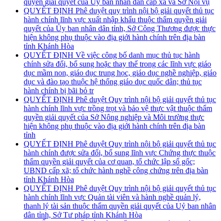
quyền giải quyết của Uỷ ban nhân dân cấp xã và Sở Nội vụ
QUYẾT ĐỊNH Phê duyệt quy trình nội bộ giải quyết thủ tục
hành chính lĩnh vực xuất nhập khẩu thuộc thẩm quyền giải
quyết của Ủy ban nhân dân tỉnh, Sở Công Thương được thực
hiện không phụ thuộc vào địa giới hành chính trên địa bàn
tỉnh Khánh Hòa
QUYẾT ĐỊNH Về việc công bố danh mục thủ tục hành
chính sửa đổi, bổ sung hoặc thay thế trong các lĩnh vực giáo
dục mầm non, giáo dục trung học, giáo dục nghề nghiệp, giáo
dục và đào tạo thuộc hệ thống giáo dục quốc dân; thủ tục
hành chính bị bãi bỏ tr
QUYẾT ĐỊNH Phê duyệt Quy trình nội bộ giải quyết thủ tục
hành chính lĩnh vực trồng trọt và bảo vệ thực vật thuộc thẩm
quyền giải quyết của Sở Nông nghiệp và Môi trường thực
hiện không phụ thuộc vào địa giới hành chính trên địa bàn
tỉnh
QUYẾT ĐỊNH Phê duyệt Quy trình nội bộ giải quyết thủ tục
hành chính được sửa đổi, bổ sung lĩnh vực Chứng thực thuộc
thẩm quyền giải quyết của cơ quan, tổ chức lập sổ gốc;
UBND cấp xã; tổ chức hành nghề công chứng trên địa bàn
tỉnh Khánh Hòa
QUYẾT ĐỊNH Phê duyệt Quy trình nội bộ giải quyết thủ tục
hành chính lĩnh vực Quản tài viên và hành nghề quản lý,
thanh lý tài sản thuộc thẩm quyền giải quyết của Uỷ ban nhân
dân tỉnh, Sở Tư pháp tỉnh Khánh Hòa