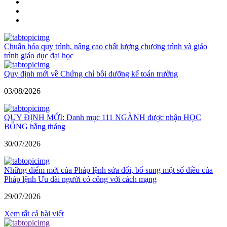
Chuẩn hóa quy trình, nâng cao chất lượng chương trình và giáo
trình giáo dục đại học
Quy định mới về Chứng chỉ bồi dưỡng kế toán trưởng
03/08/2026
QUY ĐỊNH MỚI: Danh mục 111 NGÀNH được nhận HỌC
BỔNG hằng tháng
30/07/2026
Những điểm mới của Pháp lệnh sửa đổi, bổ sung một số điều của
Pháp lệnh Ưu đãi người có công với cách mạng
29/07/2026
Xem tất cả bài viết