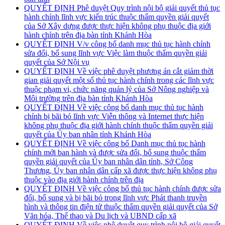
QUYẾT ĐỊNH Phê duyệt Quy trình nội bộ giải quyết thủ tục
hành chính lĩnh vực kiến trúc thuộc thẩm quyền giải quyết
của Sở Xây dựng được thực hiện không phụ thuộc địa giới
hành chính trên địa bàn tỉnh Khánh Hòa
QUYẾT ĐỊNH V/v công bố danh mục thủ tục hành chính
sửa đổi, bổ sung lĩnh vực Việc làm thuộc thẩm quyền giải
quyết của Sở Nội vụ
QUYẾT ĐỊNH Về việc phê duyệt phương án cắt giảm thời
gian giải quyết một số thủ tục hành chính trong các lĩnh vực
thuộc phạm vi, chức năng quản lý của Sở Nông nghiệp và
Môi trường trên địa bàn tỉnh Khánh Hòa
QUYẾT ĐỊNH Về việc công bố danh mục thủ tục hành
chính bị bãi bỏ lĩnh vực Viễn thông và Internet thực hiện
không phụ thuộc địa giới hành chính thuộc thẩm quyền giải
quyết của Ủy ban nhân tỉnh Khánh Hòa
QUYẾT ĐỊNH Về việc công bố Danh mục thủ tục hành
chính mới ban hành và được sửa đổi, bổ sung thuộc thẩm
quyền giải quyết của Ủy ban nhân dân tỉnh, Sở Công
Thương, Ủy ban nhân dân cấp xã được thực hiện không phụ
thuộc vào địa giới hành chính trên địa
QUYẾT ĐỊNH Về việc công bố thủ tục hành chính được sửa
đổi, bổ sung và bị bãi bỏ trong lĩnh vực Phát thanh truyền
hình và thông tin điện tử thuộc thẩm quyền giải quyết của Sở
Văn hóa, Thể thao và Du lịch và UBND cấp xã
QUYẾT ĐỊNH Về việc phê duyệt quy trình nội bộ giải quyết