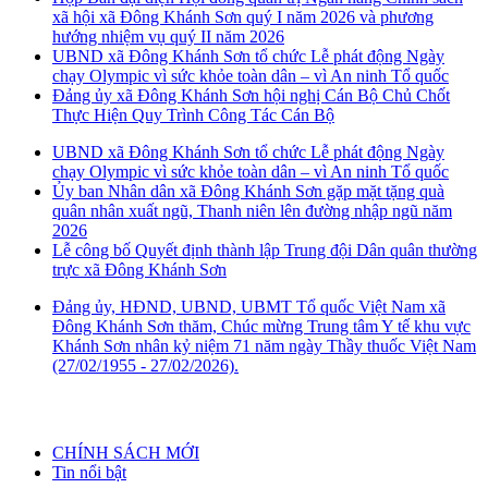
xã hội xã Đông Khánh Sơn quý I năm 2026 và phương
hướng nhiệm vụ quý II năm 2026
UBND xã Đông Khánh Sơn tổ chức Lễ phát động Ngày
chạy Olympic vì sức khỏe toàn dân – vì An ninh Tổ quốc
Đảng ủy xã Đông Khánh Sơn hội nghị Cán Bộ Chủ Chốt
Thực Hiện Quy Trình Công Tác Cán Bộ
UBND xã Đông Khánh Sơn tổ chức Lễ phát động Ngày
chạy Olympic vì sức khỏe toàn dân – vì An ninh Tổ quốc
Ủy ban Nhân dân xã Đông Khánh Sơn gặp mặt tặng quà
quân nhân xuất ngũ, Thanh niên lên đường nhập ngũ năm
2026
Lễ công bố Quyết định thành lập Trung đội Dân quân thường
trực xã Đông Khánh Sơn
Đảng ủy, HĐND, UBND, UBMT Tổ quốc Việt Nam xã
Đông Khánh Sơn thăm, Chúc mừng Trung tâm Y tế khu vực
Khánh Sơn nhân kỷ niệm 71 năm ngày Thầy thuốc Việt Nam
(27/02/1955 - 27/02/2026).
CHÍNH SÁCH MỚI
Tin nổi bật