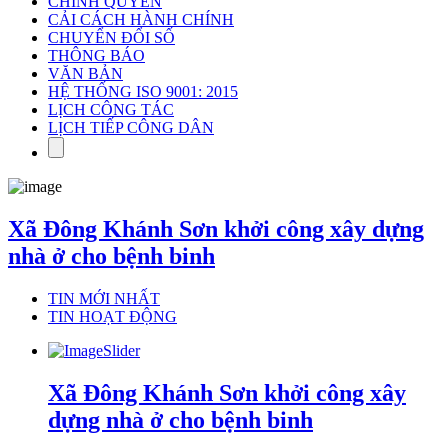
CHÍNH QUYỀN
CẢI CÁCH HÀNH CHÍNH
CHUYỂN ĐỔI SỐ
THÔNG BÁO
VĂN BẢN
HỆ THỐNG ISO 9001: 2015
LỊCH CÔNG TÁC
LỊCH TIẾP CÔNG DÂN
Xã Đông Khánh Sơn khởi công xây dựng
nhà ở cho bệnh binh
TIN MỚI NHẤT
TIN HOẠT ĐỘNG
Xã Đông Khánh Sơn khởi công xây
dựng nhà ở cho bệnh binh