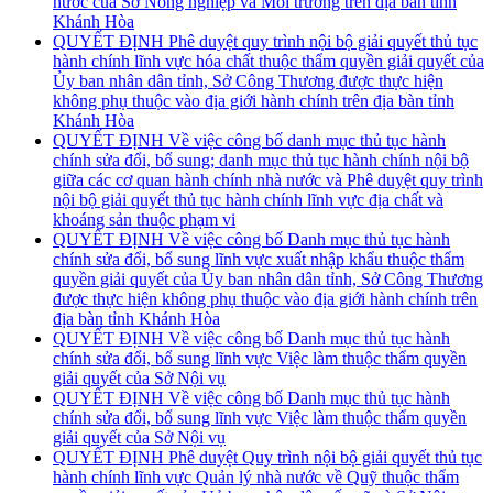
nước của Sở Nông nghiệp và Môi trường trên địa bàn tỉnh
Khánh Hòa
QUYẾT ĐỊNH Phê duyệt quy trình nội bộ giải quyết thủ tục
hành chính lĩnh vực hóa chất thuộc thẩm quyền giải quyết của
Ủy ban nhân dân tỉnh, Sở Công Thương được thực hiện
không phụ thuộc vào địa giới hành chính trên địa bàn tỉnh
Khánh Hòa
QUYẾT ĐỊNH Về việc công bố danh mục thủ tục hành
chính sửa đổi, bổ sung; danh mục thủ tục hành chính nội bộ
giữa các cơ quan hành chính nhà nước và Phê duyệt quy trình
nội bộ giải quyết thủ tục hành chính lĩnh vực địa chất và
khoáng sản thuộc phạm vi
QUYẾT ĐỊNH Về việc công bố Danh mục thủ tục hành
chính sửa đổi, bổ sung lĩnh vực xuất nhập khẩu thuộc thẩm
quyền giải quyết của Ủy ban nhân dân tỉnh, Sở Công Thương
được thực hiện không phụ thuộc vào địa giới hành chính trên
địa bàn tỉnh Khánh Hòa
QUYẾT ĐỊNH Về việc công bố Danh mục thủ tục hành
chính sửa đổi, bổ sung lĩnh vực Việc làm thuộc thẩm quyền
giải quyết của Sở Nội vụ
QUYẾT ĐỊNH Về việc công bố Danh mục thủ tục hành
chính sửa đổi, bổ sung lĩnh vực Việc làm thuộc thẩm quyền
giải quyết của Sở Nội vụ
QUYẾT ĐỊNH Phê duyệt Quy trình nội bộ giải quyết thủ tục
hành chính lĩnh vực Quản lý nhà nước về Quỹ thuộc thẩm