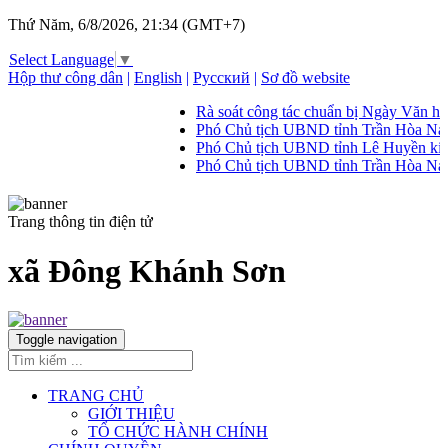
Thứ Năm, 6/8/2026, 21:34 (GMT+7)
Select Language
▼
Hộp thư công dân
|
English
|
Русский
|
Sơ đồ website
Rà soát công tác chuẩn bị Ngày Văn hóa, Du
Phó Chủ tịch UBND tỉnh Trần Hòa Nam làm v
Phó Chủ tịch UBND tỉnh Lê Huyền kiểm tra t
Phó Chủ tịch UBND tỉnh Trần Hòa Nam làm v
Trang thông tin điện tử
xã Đông Khánh Sơn
Toggle navigation
TRANG CHỦ
GIỚI THIỆU
TỔ CHỨC HÀNH CHÍNH