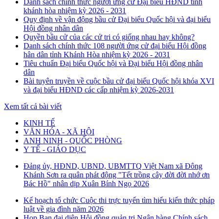
Danh sách chính thức người ứng cử Đại biểu HĐND tỉnh
khánh hòa nhiệm kỳ 2026 - 2031
Quy định về vận động bầu cử Đại biểu Quốc hội và đại biểu
Hội đồng nhân dân
Quyền bầu cử của các cử tri có giống nhau hay không?
Danh sách chính thức 108 người ứng cử đại biểu Hội đồng
hân dân tỉnh Khánh Hòa nhiệm kỳ 2026 - 2031
Tiêu chuẩn Đại biểu Quốc hội và Đại biểu Hội đồng nhân
dân
Bài tuyên truyền về cuộc bầu cử đại biểu Quốc hội khóa XVI
và đại biểu HĐND các cấp nhiệm kỳ 2026-2031
Xem tất cả bài viết
KINH TẾ
VĂN HÓA - XÃ HỘI
ANH NINH - QUỐC PHÒNG
Y TẾ - GIÁO DỤC
Đảng ủy, HĐND, UBND, UBMTTQ Việt Nam xã Đông
Khánh Sơn ra quân phát động "Tết trồng cây đời đời nhớ ơn
Bác Hồ" nhân dịp Xuân Bính Ngọ 2026
Kế hoạch tổ chức Cuộc thi trực tuyến tìm hiểu kiến thức pháp
luật về gia đình năm 2026
Họp Ban đại diện Hội đồng quản trị Ngân hàng Chính sách