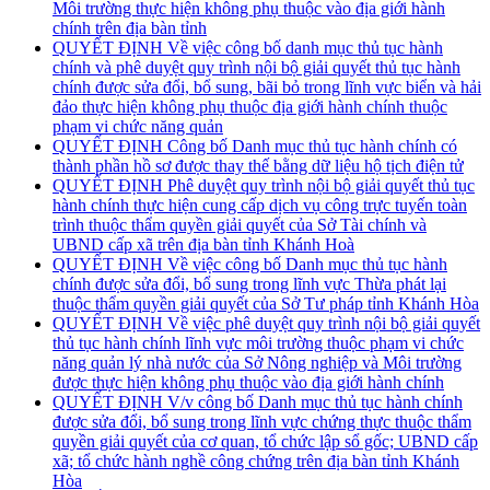
Môi trường thực hiện không phụ thuộc vào địa giới hành
chính trên địa bàn tỉnh
QUYẾT ĐỊNH Về việc công bố danh mục thủ tục hành
chính và phê duyệt quy trình nội bộ giải quyết thủ tục hành
chính được sửa đổi, bổ sung, bãi bỏ trong lĩnh vực biển và hải
đảo thực hiện không phụ thuộc địa giới hành chính thuộc
phạm vi chức năng quản
QUYẾT ĐỊNH Công bố Danh mục thủ tục hành chính có
thành phần hồ sơ được thay thế bằng dữ liệu hộ tịch điện tử
QUYẾT ĐỊNH Phê duyệt quy trình nội bộ giải quyết thủ tục
hành chính thực hiện cung cấp dịch vụ công trực tuyến toàn
trình thuộc thẩm quyền giải quyết của Sở Tài chính và
UBND cấp xã trên địa bàn tỉnh Khánh Hoà
QUYẾT ĐỊNH Về việc công bố Danh mục thủ tục hành
chính được sửa đổi, bổ sung trong lĩnh vực Thừa phát lại
thuộc thẩm quyền giải quyết của Sở Tư pháp tỉnh Khánh Hòa
QUYẾT ĐỊNH Về việc phê duyệt quy trình nội bộ giải quyết
thủ tục hành chính lĩnh vực môi trường thuộc phạm vi chức
năng quản lý nhà nước của Sở Nông nghiệp và Môi trường
được thực hiện không phụ thuộc vào địa giới hành chính
QUYẾT ĐỊNH V/v công bố Danh mục thủ tục hành chính
được sửa đổi, bổ sung trong lĩnh vực chứng thực thuộc thẩm
quyền giải quyết của cơ quan, tổ chức lập sổ gốc; UBND cấp
xã; tổ chức hành nghề công chứng trên địa bàn tỉnh Khánh
Hòa