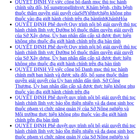
QUYẾT ĐỊNH Về việc công bố danh mục thủ tục hành
chính sửa đổi, bổ sungtronglĩnhvực Khám bệnh, chữa bệnh
thuộc thẩm quyền giải quyết củaSởYtếthựchiện không phụ
thuộc vào địa giới hành chính trên địa bàntỉnhKhánhHòa
QUYẾT ĐỊNH Phê duyệt Quy trình nội bộ giải quyết thủ tục
hành chính lĩnh vực Đường bộ thuộc thẩm quyền giải quyết
của Sở Xây dựng, Ủy ban nhân dân cấp xã được thực hiện
không phụ thuộc địa giới hành chính trên địa bàn tỉnh
QUYẾT ĐỊNH Phê duyệt Quy trình nội bộ giải quyết thủ tục
hành chính lĩnh vực Đường bộ thuộc thẩm quyền giải quyết
của Sở Xây dựng, Ủy ban nhân dân cấp xã được thực hiện
không phụ thuộc địa giới hành chính trên địa bàn tỉnh
QUYẾT ĐỊNH Về việc công bố Danh mục thủ tục hành
chính mới ban hành và được sửa đổi, bổ sung thuộc thẩm
quyền giải quyết của Ủy ban nhân dân tỉnh, Sở Công
Thương, Ủy ban nhân dân cấp xã được thực hiện không phụ
thuộc vào địa giới hành chính trên địa
QUYẾT ĐỊNH Phê duyệt quy trình nội bộ giải quyết thủ tục
hành chính lĩnh vực bảo tồn thiên nhiên và đa dạng sinh học
thuộc phạm vi chức năng quản lý của Sở Nông nghiệp và
Môi trường thực hiện không phụ thuộc vào địa giới hành
chính trên địa bàn tỉnh
QUYẾT ĐỊNH Phê duyệt quy trình nội bộ giải quyết thủ tục
hành chính lĩnh vực bảo tồn thiên nhiên và đa dạng sinh học
thuộc phạm vi chức năng quản lý của Sở Nông nghiệp và