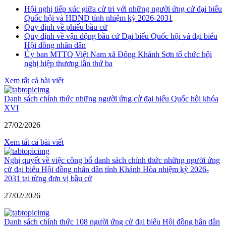
Hội nghị tiếp xúc giữa cử tri với những người ứng cử đại biểu
Quốc hội và HĐND tỉnh nhiệm kỳ 2026-2031
Quy định về phiếu bầu cử
Quy định về vận động bầu cử Đại biểu Quốc hội và đại biểu
Hội đồng nhân dân
Ủy ban MTTQ Việt Nam xã Đông Khánh Sơn tổ chức hội
nghị hiệp thương lần thứ ba
Xem tất cả bài viết
Danh sách chính thức những người ứng cử đại biểu Quốc hội khóa
XVI
27/02/2026
Xem tất cả bài viết
Nghị quyết về việc công bố danh sách chính thức những người ứng
cử đại biểu Hội đồng nhân dân tỉnh Khánh Hòa nhiệm kỳ 2026-
2031 tại từng đơn vị bầu cử
27/02/2026
Danh sách chính thức 108 người ứng cử đại biểu Hội đồng hân dân