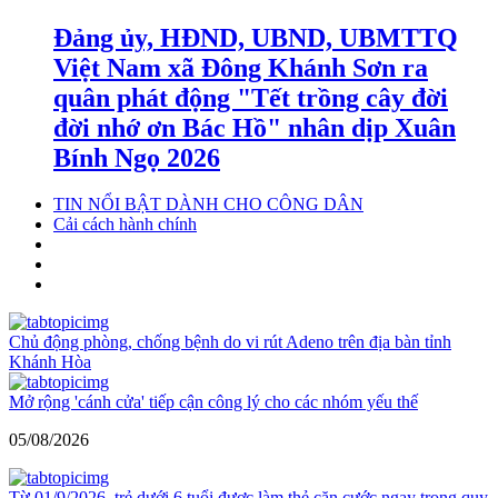
Đảng ủy, HĐND, UBND, UBMTTQ
Việt Nam xã Đông Khánh Sơn ra
quân phát động "Tết trồng cây đời
đời nhớ ơn Bác Hồ" nhân dịp Xuân
Bính Ngọ 2026
TIN NỔI BẬT DÀNH CHO CÔNG DÂN
Cải cách hành chính
Chủ động phòng, chống bệnh do vi rút Adeno trên địa bàn tỉnh
Khánh Hòa
Mở rộng 'cánh cửa' tiếp cận công lý cho các nhóm yếu thế
05/08/2026
Từ 01/9/2026, trẻ dưới 6 tuổi được làm thẻ căn cước ngay trong quy